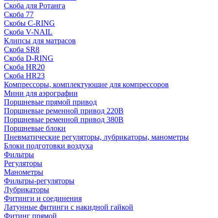
Скоба для Ротанга
Скоба 77
Скобы C-RING
Скоба V-NAIL
Клипсы для матрасов
Скоба SR8
Скоба D-RING
Скоба HR20
Скоба HR23
Компрессоры, комплектующие для компрессоров
Мини для аэрографии
Поршневые прямой привод
Поршневые ременной привод 220В
Поршневые ременной привод 380В
Поршневые блоки
Пневматические регуляторы, лубрикаторы, манометры
Блоки подготовки воздуха
Фильтры
Регуляторы
Манометры
Фильтры-регуляторы
Лубрикаторы
Фитинги и соединения
Латунные фитинги с накидной гайкой
Фитинг прямой