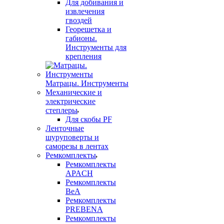
Для добивания и
извлечения
гвоздей
Георешетка и
габионы.
Инструменты для
крепления
Матрацы. Инструменты
Механические и
электрические
степлеры
Для скобы PF
Ленточные
шуруповерты и
саморезы в лентах
Ремкомплекты
Ремкомплекты
APACH
Ремкомплекты
BeA
Ремкомплекты
PREBENA
Ремкомплекты