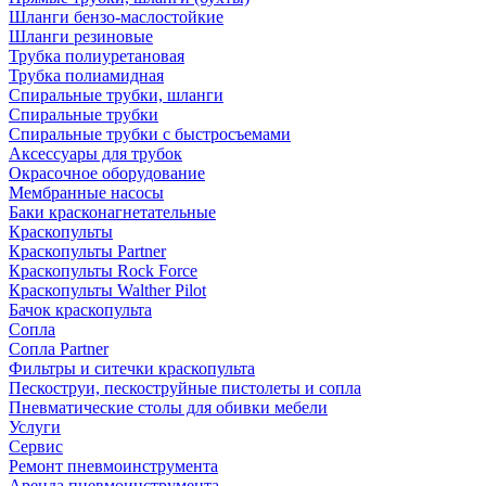
Шланги бензо-маслостойкие
Шланги резиновые
Трубка полиуретановая
Трубка полиамидная
Спиральные трубки, шланги
Спиральные трубки
Спиральные трубки с быстросъемами
Аксессуары для трубок
Окрасочное оборудование
Мембранные насосы
Баки красконагнетательные
Краскопульты
Краскопульты Partner
Краскопульты Rock Force
Краскопульты Walther Pilot
Бачок краскопульта
Сопла
Сопла Partner
Фильтры и ситечки краскопульта
Пескоструи, пескоструйные пистолеты и сопла
Пневматические столы для обивки мебели
Услуги
Сервис
Ремонт пневмоинструмента
Аренда пневмоинструмента