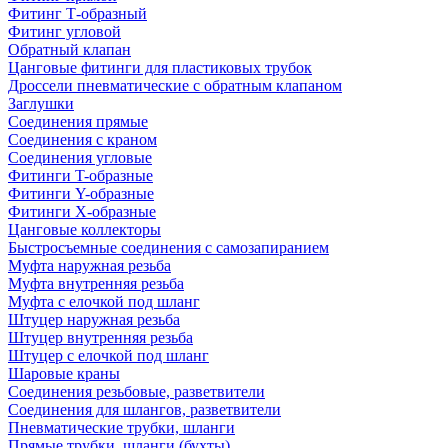
Фитинг Т-образный
Фитинг угловой
Обратный клапан
Цанговые фитинги для пластиковых трубок
Дроссели пневматические с обратным клапаном
Заглушки
Соединения прямые
Соединения с краном
Соединения угловые
Фитинги T-образные
Фитинги Y-образные
Фитинги Х-образные
Цанговые коллекторы
Быстросъемные соединения с самозапиранием
Муфта наружная резьба
Муфта внутренняя резьба
Муфта с елочкой под шланг
Штуцер наружная резьба
Штуцер внутренняя резьба
Штуцер с елочкой под шланг
Шаровые краны
Соединения резьбовые, разветвители
Соединения для шлангов, разветвители
Пневматические трубки, шланги
Прямые трубки, шланги (бухты)