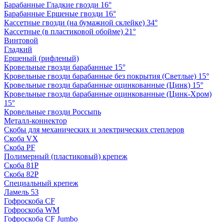
Барабанные Гладкие гвозди 16°
Барабанные Ершеные гвозди 16°
Кассетные гвозди (на бумажной склейке) 34°
Кассетные (в пластиковой обойме) 21°
Винтовой
Гладкий
Ершеный (рифленый)
Кровельные гвозди барабанные 15°
Кровельные гвозди барабанные без покрытия (Светлые) 15°
Кровельные гвозди барабанные оцинкованные (Цинк) 15°
Кровельные гвозди барабанные оцинкованные (Цинк-Хром)
15°
Кровельные гвозди Россыпь
Металл-коннектор
Скобы для механических и электрических степлеров
Скоба VX
Скоба PF
Полимерный (пластиковый) крепеж
Скоба 81P
Скоба 82P
Специальный крепеж
Ламель 53
Гофроскоба CF
Гофроскоба WM
Гофроскоба CF Jumbo