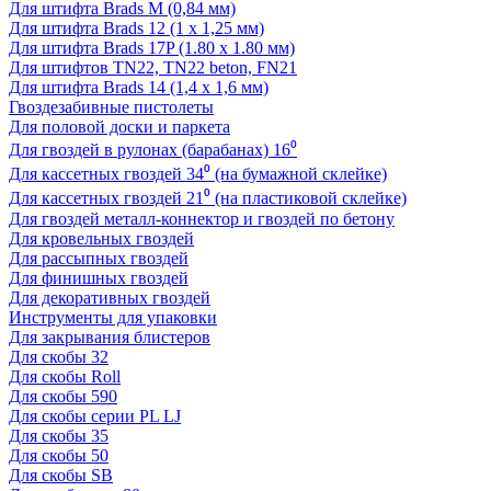
Для штифта Brads M (0,84 мм)
Для штифта Brads 12 (1 х 1,25 мм)
Для штифта Brads 17P (1.80 x 1.80 мм)
Для штифтов TN22, TN22 beton, FN21
Для штифта Brads 14 (1,4 х 1,6 мм)
Гвоздезабивные пистолеты
Для половой доски и паркета
Для гвоздей в рулонах (барабанах) 16⁰
Для кассетных гвоздей 34⁰ (на бумажной склейке)
Для кассетных гвоздей 21⁰ (на пластиковой склейке)
Для гвоздей металл-коннектор и гвоздей по бетону
Для кровельных гвоздей
Для рассыпных гвоздей
Для финишных гвоздей
Для декоративных гвоздей
Инструменты для упаковки
Для закрывания блистеров
Для скобы 32
Для скобы Roll
Для скобы 590
Для скобы серии PL LJ
Для скобы 35
Для скобы 50
Для скобы SB