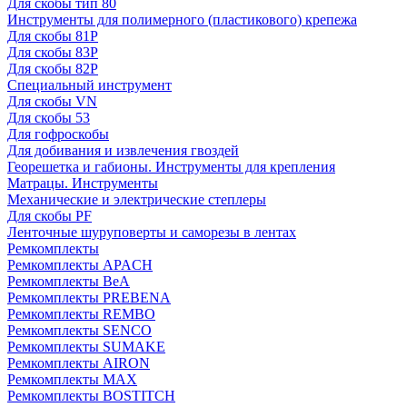
Для скобы тип 80
Инструменты для полимерного (пластикового) крепежа
Для скобы 81P
Для скобы 83P
Для скобы 82P
Специальный инструмент
Для скобы VN
Для скобы 53
Для гофроскобы
Для добивания и извлечения гвоздей
Георешетка и габионы. Инструменты для крепления
Матрацы. Инструменты
Механические и электрические степлеры
Для скобы PF
Ленточные шуруповерты и саморезы в лентах
Ремкомплекты
Ремкомплекты APACH
Ремкомплекты BeA
Ремкомплекты PREBENA
Ремкомплекты REMBO
Ремкомплекты SENCO
Ремкомплекты SUMAKE
Ремкомплекты AIRON
Ремкомплекты MAX
Ремкомплекты BOSTITCH