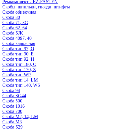
Ремкомплекты EZ-FASTEN
Скобы, шпильки, гвозди, штифты
Скоба обивочная
Скоба 80
Скоба 71, 3G
Скоба 62, 64
Скоба SJK
Скоба 4097, 40
Скоба каркасная
Скоба тип 97, O
Скоба тип 90, E
Скоба тип 92, Н
Скоба тип 180, Q
Скоба тип 170, Z
Скоба тип WP
Скоба тип 14, LM
Скоба тип 140, WS
Скоба 94
Скоба SG44
Скоба 500
Скоба 1016
Скоба 700
Скоба М2, 14, LM
Скоба M3
Скоба S29